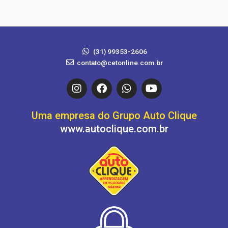
(31) 99353-2606
contato@cetonline.com.br
I
F
W
Y
n
a
h
o
s
c
a
u
t
e
t
t
Uma empresa do Grupo Auto Clique
a
b
s
u
www.autoclique.com.br
g
o
a
b
r
o
p
e
a
k
p
m